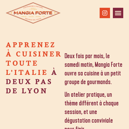
RESTAURANT & T
ÉPICERIE & CAVE
BRUNCH & ÉVÉ
APPRENEZ
À CUISINER
Deux fois par mois, le
TOUTE
samedi matin, Mangia Forte
L'ITALIE
À
ouvre sa cuisine à un petit
DEUX PAS
groupe de gourmands.
DE LYON
Un atelier pratique, un
thème différent à chaque
session, et une
dégustation conviviale