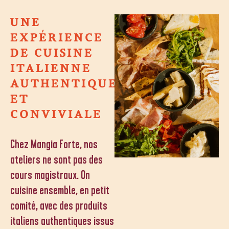
UNE
EXPÉRIENCE
DE CUISINE
ITALIENNE
AUTHENTIQUE
ET
CONVIVIALE
Chez Mangia Forte, nos
ateliers ne sont pas des
cours magistraux. On
cuisine ensemble, en petit
comité, avec des produits
italiens authentiques issus